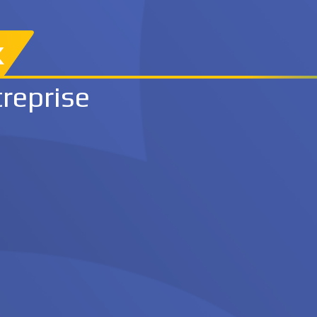
x
treprise