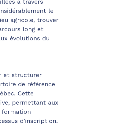
llées à travers
considérablement le
eu agricole, trouver
arcours long et
 aux évolutions du
r et structurer
rtoire de référence
uébec. Cette
stive, permettant aux
e formation
cessus d’inscription.