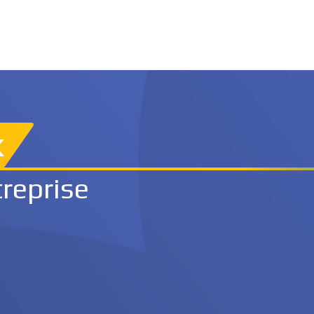
x
treprise