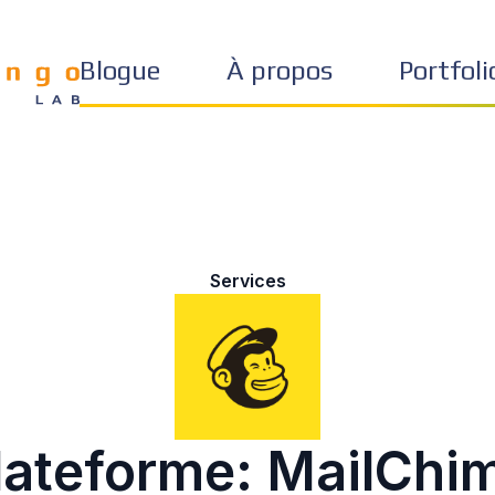
Blogue
À propos
Portfoli
Services
lateforme: MailChi